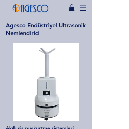
Agesco Endüstriyel Ultrasonik
Nemlendirici
Akıllı sis püskürtme sistemleri,