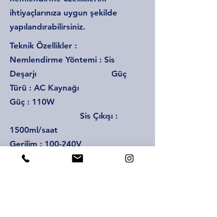
ihtiyaçlarınıza uygun şekilde
yapılandırabilirsiniz.
Teknik Özellikler :
Nemlendirme Yöntemi : Sis
Deşarjı Güç
Türü : AC Kaynağı
Güç : 110W
Sis Çıkışı :
1500ml/saat
Gerilim : 100-240V
Kapasite : 24L
Ürünün Boyutu : 29x27.5x113cm
Zamanlama
Fonksiyonu : Zamanlama
Fonksiyonlu