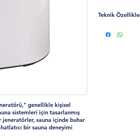
Teknik Özellikle
Tipi : Sauna jenerat
Renk : Siyah ve bey
Ana malzeme : Plast
Kullanım : Vücut bu
Voltaj : 110-240v
Kapasite : 3l
Boyut : 195*220*3
Malzeme : Paslanma
neratörü," genellikle kişisel
auna sistemleri için tasarlanmış
ür jeneratörler, sauna içinde buhar
ahatlatıcı bir sauna deneyimi