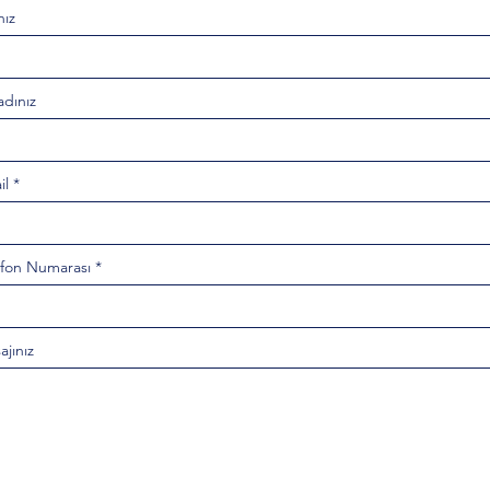
nız
adınız
il
efon Numarası
jınız