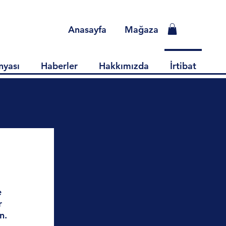
Anasayfa
Mağaza
nyası
Haberler
Hakkımızda
İrtibat
e
r
n.