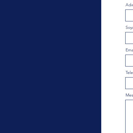
Adı
Soy
Ema
Tel
Mesa