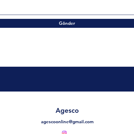
Gönder
Agesco
agescoonline@gmail.com