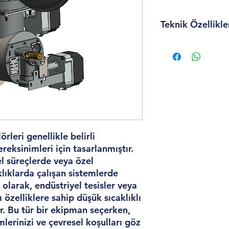
Teknik Özellikle
Gerilim : 230VAC/5
Yakıt : Doğa Gazı /
Proses Sıcaklığı : 5
Kapasite : 1200kw
Dp gaz basıncı (Kpa)
Dp yanma hava basın
Yanma havası akışı 
Giriş gazı basıncı ge
Pilot kapasitesi (Kw)
örleri genellikle belirli
Alev boyutu (mm) : L
eksinimleri için tasarlanmıştır.
el süreçlerde veya özel
lıklarda çalışan sistemlerde
lı olarak, endüstriyel tesisler veya
 özelliklere sahip düşük sıcaklıklı
ir. Bu tür bir ekipman seçerken,
lerinizi ve çevresel koşulları göz