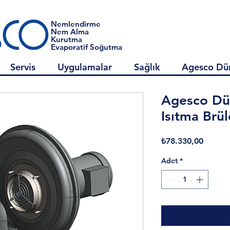
Nemlendirme
Nem Alma
Kurutma
Evaporatif Soğutma
Servis
Uygulamalar
Sağlık
Agesco Dü
Agesco Düş
Isıtma Brü
Fiyat
₺78.330,00
Adet
*