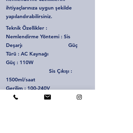
ihtiyaçlarınıza uygun şekilde
yapılandırabilirsiniz.
Teknik Özellikler :
Nemlendirme Yöntemi : Sis
Deşarjı Güç
Türü : AC Kaynağı
Güç : 110W
Sis Çıkışı :
1500ml/saat
Gerilim : 100-240V
Kapasite : 24L
Ürünün Boyutu : 29x27.5x113cm
Zamanlama
Fonksiyonu : Zamanlama
Fonksiyonlu