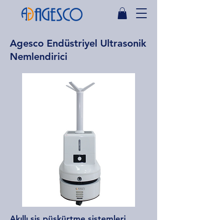
Agesco Endüstriyel Ultrasonik
Nemlendirici
Akıllı sis püskürtme sistemleri,