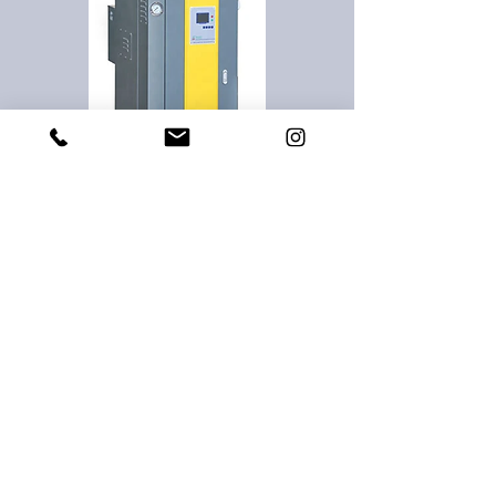
Agesco Düşük Kapasiteli Rezistanslı
Buharlı Nemlendirici
Bu nemlendirici, gelişmiş bir akıllı su kontrol
sistemi ile donatılmıştır. Bu sistem, tahliye
döngülerini su kalitesine göre otomatik olarak
programlar. Yüksek mineralli su kullanıldığında,
sistem drenaj döngülerini daha sık uygular,
böylece servis gereksinimlerini azaltır.
Agesco