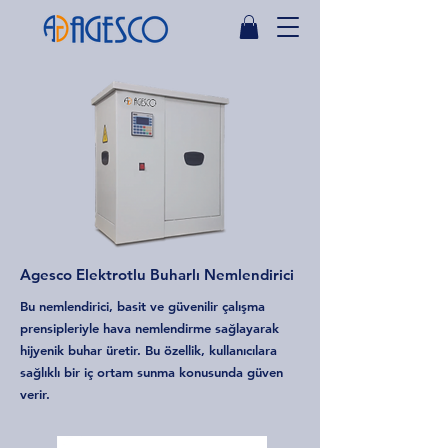
Agesco Elektrotlu Buharlı Nemlendirici
Bu nemlendirici, basit ve güvenilir çalışma
prensipleriyle hava nemlendirme sağlayarak
hijyenik buhar üretir. Bu özellik, kullanıcılara
sağlıklı bir iç ortam sunma konusunda güven
verir.